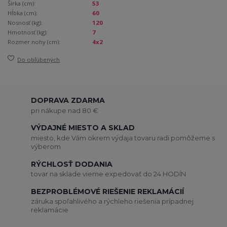
Šírka (cm):
53
Hĺbka (cm):
60
Nosnosť (kg):
120
Hmotnosť (kg):
7
Rozmer nohy (cm):
4x2
Do obľúbených
DOPRAVA ZDARMA
pri nákupe nad 80 €
VÝDAJNÉ MIESTO A SKLAD
miesto, kde Vám okrem výdaja tovaru radi pomôžeme s
výberom
RÝCHLOSŤ DODANIA
tovar na sklade vieme expedovať do 24 HODÍN
BEZPROBLÉMOVÉ RIEŠENIE REKLAMÁCIÍ
záruka spoľahlivého a rýchleho riešenia prípadnej
reklamácie