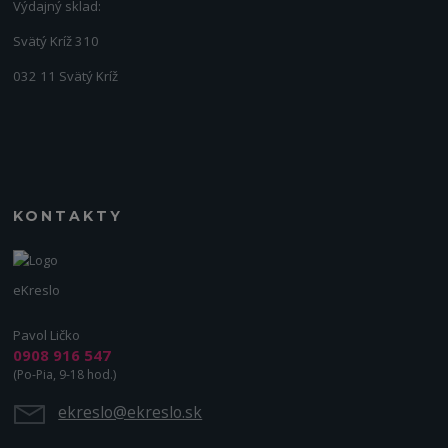
Výdajný sklad:
Svätý Kríž 310
032 11 Svätý Kríž
KONTAKTY
eKreslo
Pavol Ličko
0908 916 547
(Po-Pia, 9-18 hod.)
ekreslo@ekreslo.sk