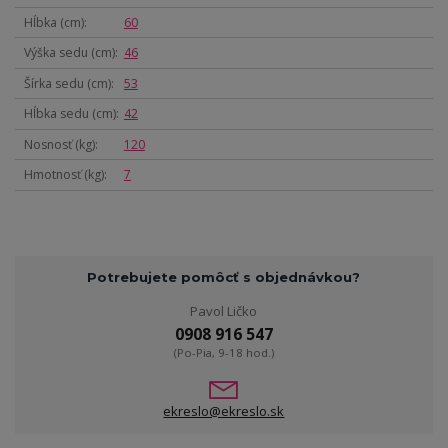
Hĺbka (cm)
60
Výška sedu (cm)
46
Šírka sedu (cm)
53
Hĺbka sedu (cm)
42
Nosnosť (kg)
120
Hmotnosť (kg)
7
Potrebujete pomôcť s objednávkou?
Pavol Ličko
0908 916 547
(Po-Pia, 9-18 hod.)
ekreslo@ekreslo.sk