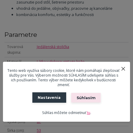
zasunutie pod stôl, šetrenie priestoru
vhodná do jedálne, obývačky, pracovne aj kancelárie
kombinácia komfortu, estetiky a funkčnosti
Parametre
Tovarová
Jedálenská stolička
skupina
Materiál
Látka v dekore vintage kože
čalúnenia
Tento web využíva súbory cookie, ktoré nám pomáhajú zlepšovať
služby pre Vás. Výberom možnosti SÚHLASÍM udeľujete súhlas s
Farba primárna
Béžová
ich používaním. Tento výber môžete kedykoľvek v budúcnosti
zmeniť.
Materiál výplne
PU pena
Materiál nôh
Kov
Nastavenia
Súhlasím
Farba nôh
čierna
Prierez nohy
Obdĺžnik
Súhlas môžete odmietnuť
tu
.
Výška (cm)
87
Šírka (cm)
53