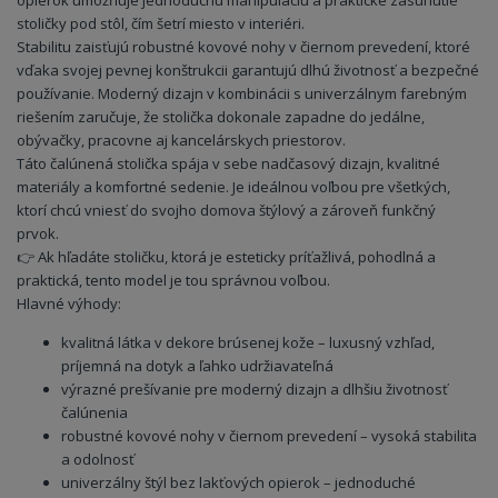
opierok umožňuje jednoduchú manipuláciu a praktické zasunutie
stoličky pod stôl, čím šetrí miesto v interiéri.
Stabilitu zaisťujú robustné kovové nohy v čiernom prevedení, ktoré
vďaka svojej pevnej konštrukcii garantujú dlhú životnosť a bezpečné
používanie. Moderný dizajn v kombinácii s univerzálnym farebným
riešením zaručuje, že stolička dokonale zapadne do jedálne,
obývačky, pracovne aj kancelárskych priestorov.
Táto čalúnená stolička spája v sebe nadčasový dizajn, kvalitné
materiály a komfortné sedenie. Je ideálnou voľbou pre všetkých,
ktorí chcú vniesť do svojho domova štýlový a zároveň funkčný
prvok.
👉 Ak hľadáte stoličku, ktorá je esteticky príťažlivá, pohodlná a
praktická, tento model je tou správnou voľbou.
Hlavné výhody:
kvalitná látka v dekore brúsenej kože – luxusný vzhľad,
príjemná na dotyk a ľahko udržiavateľná
výrazné prešívanie pre moderný dizajn a dlhšiu životnosť
čalúnenia
robustné kovové nohy v čiernom prevedení – vysoká stabilita
a odolnosť
univerzálny štýl bez lakťových opierok – jednoduché