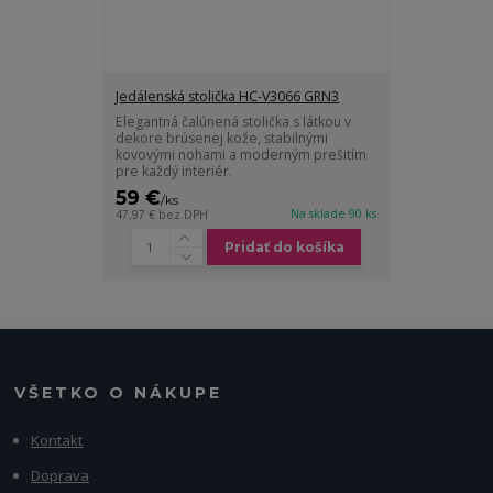
Jedálenská stolička HC-V3066 GRN3
Elegantná čalúnená stolička s látkou v
dekore brúsenej kože, stabilnými
kovovými nohami a moderným prešitím
pre každý interiér.
59 €
/
ks
Na sklade 90 ks
47,97 €
bez DPH
Pridať do košíka
VŠETKO O NÁKUPE
Kontakt
Doprava