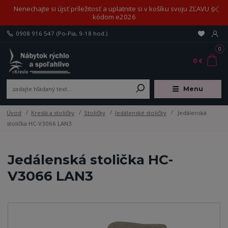
Nenechajte si újsť príležitosť a uplatnite si v košíku svoju ZĽAVU s
kódom e2026
0908 916 547
(Po-Pia, 9-18 hod.)
0
0 €
Menu
Úvod
Kreslá a stoličky
Stoličky
Jedálenské stoličky
Jedálenská
stolička HC-V3066 LAN3
Jedálenská stolička HC-
V3066 LAN3