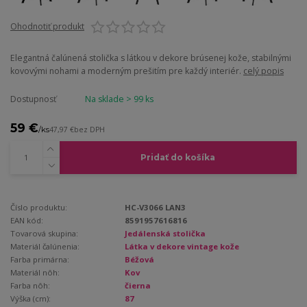
Ohodnotiť produkt
Elegantná čalúnená stolička s látkou v dekore brúsenej kože, stabilnými
kovovými nohami a moderným prešitím pre každý interiér.
celý popis
Dostupnosť
Na sklade > 99 ks
59 €
/
ks
47,97 €
bez DPH
Pridať do košíka
Číslo produktu:
HC-V3066 LAN3
EAN kód:
8591957616816
Tovarová skupina:
Jedálenská stolička
Materiál čalúnenia:
Látka v dekore vintage kože
Farba primárna:
Béžová
Materiál nôh:
Kov
Farba nôh:
čierna
Výška (cm):
87