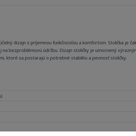
 účelný dizajn s príjemnou funkčnosťou a komfortom. Stolička je ča
nej na bezproblémovú údržbu. Dizajn stoličky je umocnený výrazný
, ktoré sa postarajú o potrebné stabilitu a pevnosť stoličky.
ka