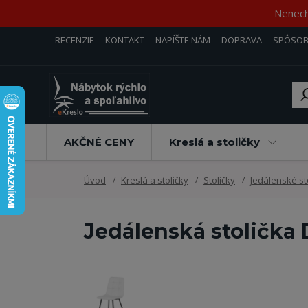
Nenecha
RECENZIE
KONTAKT
NAPÍŠTE NÁM
DOPRAVA
SPÔSOB
AKČNÉ CENY
Kreslá a stoličky
Úvod
Kreslá a stoličky
Stoličky
Jedálenské st
Jedálenská stolička