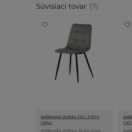
Súvisiaci tovar
7
Jedálenská stolička DCL-X7015
Jedá
GRN2
CAP
Jedálenská stolička, ktorá spája
Jedá