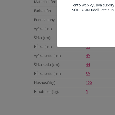
Materiál nôh
Kov
Tento web využíva súbory
SÚHLASÍM udeľujete súhla
Farba nôh
čierna
Prierez nohy
Kruhový
Výška (cm)
84
Šírka (cm)
44
Hĺbka (cm)
55
Výška sedu (cm)
49
Šírka sedu (cm)
44
Hĺbka sedu (cm)
39
Nosnosť (kg)
120
Hmotnosť (kg)
5