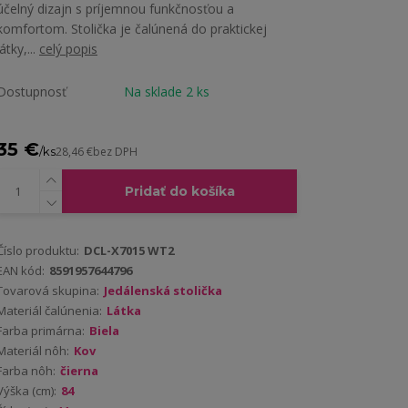
účelný dizajn s príjemnou funkčnosťou a
komfortom. Stolička je čalúnená do praktickej
látky,...
celý popis
Dostupnosť
Na sklade 2 ks
35 €
/
ks
28,46 €
bez DPH
Pridať do košíka
Číslo produktu:
DCL-X7015 WT2
EAN kód:
8591957644796
Tovarová skupina:
Jedálenská stolička
Materiál čalúnenia:
Látka
Farba primárna:
Biela
Materiál nôh:
Kov
Farba nôh:
čierna
Výška (cm):
84