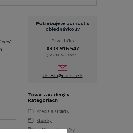
Potrebujete pomôcť s
objednávkou?
Pavol Ličko
lúnená
0908 916 547
m
(Po-Pia, 9-18 hod.)
ekreslo@ekreslo.sk
Tovar zaradený v
kategóriách
Kreslá a stoličky
Stoličky
Jedálenské stoličky