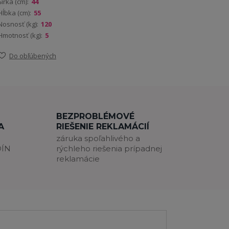
Šírka (cm):
44
Hĺbka (cm):
55
Nosnosť (kg):
120
Hmotnosť (kg):
5
Do obľúbených
BEZPROBLÉMOVÉ
A
RIEŠENIE REKLAMÁCIÍ
záruka spoľahlivého a
DÍN
rýchleho riešenia prípadnej
reklamácie