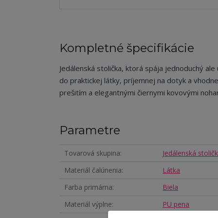
Kompletné špecifikácie
Jedálenská stolička, ktorá spája jednoduchý ale
do praktickej látky, príjemnej na dotyk a vhod
prešitím a elegantnými čiernymi kovovými nohami
Parametre
Tovarová skupina
Jedálenská stolič
Materiál čalúnenia
Látka
Farba primárna
Biela
Materiál výplne
PU pena