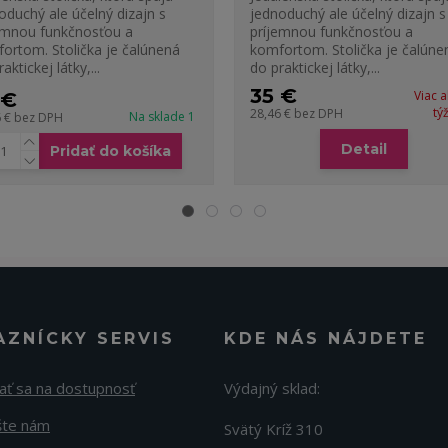
oduchý ale účelný dizajn s
jednoduchý ale účelný dizajn s
emnou funkčnosťou a
príjemnou funkčnosťou a
ortom. Stolička je čalúnená
komfortom. Stolička je čalúne
aktickej látky,...
do praktickej látky,...
35 €
Viac 
 €
tý
28,46 €
bez DPH
Na sklade 1
6 €
bez DPH
Detail
Pridať do košíka
AZNÍCKY SERVIS
KDE NÁS NÁJDETE
ať sa na dostupnosť
Výdajný sklad:
šte nám
Svätý Kríž 310