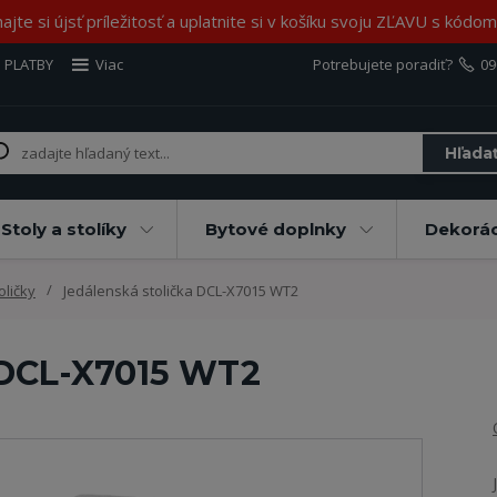
jte si újsť príležitosť a uplatnite si v košíku svoju ZĽAVU s kód
 PLATBY
Viac
Potrebujete poradiť?
09
Hľada
Stoly a stolíky
Bytové doplnky
Dekorác
oličky
Jedálenská stolička DCL-X7015 WT2
 DCL-X7015 WT2