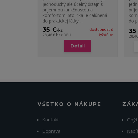
jednoduchý ale účelný dizajn s
jedn
príjemnou funkčnosťou a
príj
komfortom. Stolička je čalúnená
komf
do praktickej látky,...
do pr
35 €
dostupnosť 8
35
/
ks
týždňov
28,46 €
bez DPH
28,4
Detail
VŠETKO O NÁKUPE
ZÁK
Kontakt
Opýt
Doprava
Napí