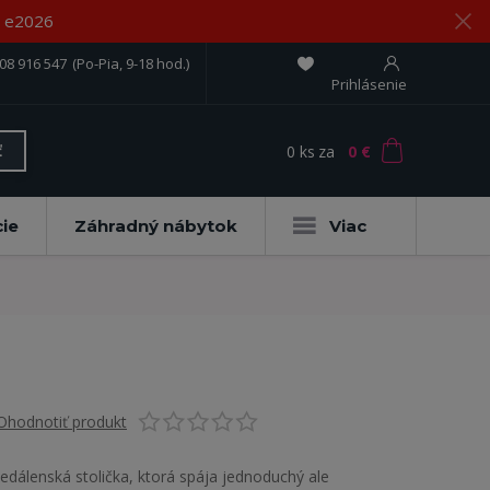
om e2026
08 916 547
(Po-Pia, 9-18 hod.)
Prihlásenie
0
ks
za
0 €
ť
ie
Záhradný nábytok
Viac
Ohodnotiť produkt
Jedálenská stolička, ktorá spája jednoduchý ale