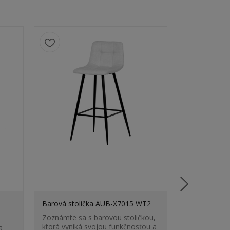
5
Barová stolička AUB-X7015 WT2
Barová stol
Zoznámte sa s barovou stoličkou,
Zoznámte sa 
ktorá vyniká svojou funkčnosťou a
ktorá vyniká
a