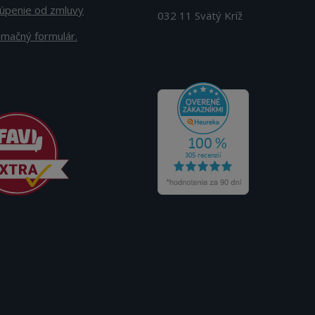
úpenie od zmluvy
032 11 Svätý Kríž
amačný formulár.