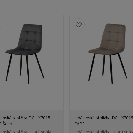
lenská stolička DCL-X7015
Jedálenská stolička DCL-X701
2 Šedá
CAP2
lenská stolička, ktorá spája
Jedálenská stolička, ktorá spáj