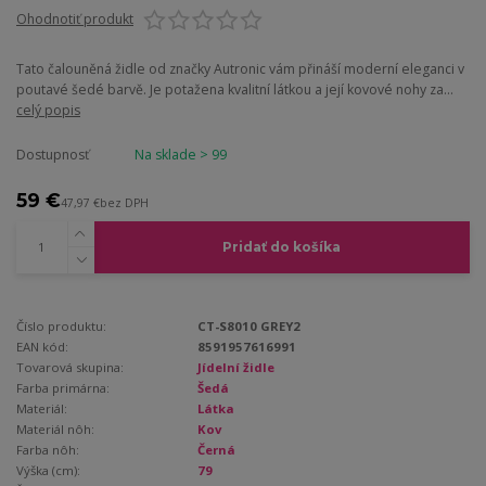
Ohodnotiť produkt
Tato čalouněná židle od značky Autronic vám přináší moderní eleganci v
poutavé šedé barvě. Je potažena kvalitní látkou a její kovové nohy za...
celý popis
Dostupnosť
Na sklade > 99
59 €
47,97 €
bez DPH
Pridať do košíka
Číslo produktu:
CT-S8010 GREY2
EAN kód:
8591957616991
Tovarová skupina:
Jídelní židle
Farba primárna:
Šedá
Materiál:
Látka
Materiál nôh:
Kov
Farba nôh:
Černá
Výška (cm):
79