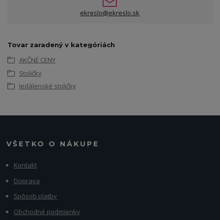
ekreslo@ekreslo.sk
Tovar zaradený v kategóriách
AKČNÉ CENY
Stoličky
Jedálenské stoličky
VŠETKO O NÁKUPE
Kontakt
Doprava
Spôsob platby
Obchodné podmienky