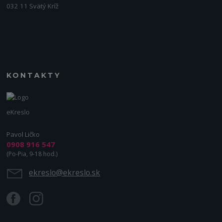
032 11 Svätý Kríž
KONTAKTY
eKreslo
Pavol Ličko
0908 916 547
(Po-Pia, 9-18 hod.)
ekreslo@ekreslo.sk