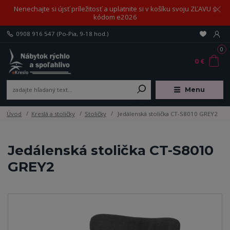
Nenechajte si újsť príležitosť a uplatnite si v košíku svoju ZĽAVU s
kódom e2026
0908 916 547
(Po-Pia, 9-18 hod.)
0
0 €
Menu
Úvod
Kreslá a stoličky
Stoličky
Jedálenská stolička CT-S8010 GREY2
Jedálenská stolička CT-S8010
GREY2