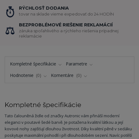
RÝCHLOSŤ DODANIA
tovar na sklade vieme expedovať do 24 HODÍN
BEZPROBLÉMOVÉ RIEŠENIE REKLAMÁCIÍ
záruka spoľahlivého a rýchleho riešenia prípadnej
reklamácie
Kompletné špecifikácie
Parametre
Hodnotenie
0
Komentáre
0
Kompletné špecifikácie
Tato čalouněná židle od značky Autronic vám přináší moderní
eleganci v poutavé šedé barvě. Je potažena kvalitní látkou a její
kovové nohy zajišťují dlouhou životnost. Díky kvalitní pěně v sedáku
poskytuje maximální pohodlí i při dlouhodobém sezení. Navíc potěší