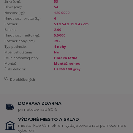
Šírka (cm):
53
Hĺbka (cm):
54
Nosnosť (kg):
120.0000
Hmotnosť - brutto (kg):
6
Rozmer:
53 x 54 x 79 x 47 cm
Balenie:
2.00
Hmotnosť - netto (kg):
5.5000
Rozmer nohy (cm):
2x2
Typ podnože:
4 nohy
Možnosť otáčania:
Ne
Druh poťahovej látky:
Hladká látka
Montáž:
Montáž nohou
Číslo dekoru:
UF860 19B grey
Do obľúbených
DOPRAVA ZDARMA
pri nákupe nad 80 €
VÝDAJNÉ MIESTO A SKLAD
miesto, kde Vám okrem výdaja tovaru radi pomôžeme s
výberom