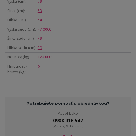
Výška (cm)
79
Šírka (cm)
53
Hĺbka (cm)
54
Výška sedu (cm)
47.0000
Šírka sedu (cm)
49
Hĺbka sedu (cm)
39
Nosnosť (kg)
120.0000
Hmotnosť -
6
brutto (kg)
Potrebujete pomôcť s objednávkou?
Pavol Ličko
0908 916 547
(Po-Pia, 9-18 hod.)