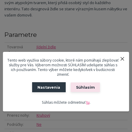
svým atypickým tvarem, který přidá osobitý styl do každého
interiéru. Tato designová židle se stane výrazným kusem nábytku ve
vašem domově.
Parametre
Tovarová
Jídelní židle
skupina
Tento web využíva súbory cookie, ktoré nám pomáhajú zlepšovať
Farba primárna
Šedá
služby pre Vás. Výberom možnosti SÚHLASÍM udeľujete súhlas s
ich používaním. Tento výber môžete kedykoľvek v budúcnosti
Materiál výplne
PU pena
zmeniť.
Martindale (ot.)
30000
Nastavenia
Súhlasím
Materiál
Látka
Materiál nôh
Kov
Súhlas môžete odmietnuť
tu
.
Farba nôh
Černá
Prierez nohy
Kruhový
Podrúčky
Ne