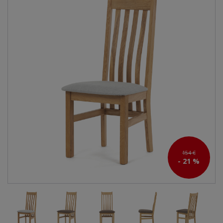
154 €
- 21 %