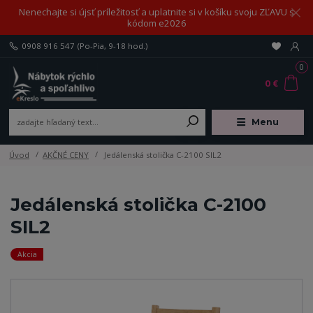
Nenechajte si újsť príležitosť a uplatnite si v košíku svoju ZĽAVU s
kódom e2026
0908 916 547
(Po-Pia, 9-18 hod.)
0
0 €
Menu
Úvod
AKČNÉ CENY
Jedálenská stolička C-2100 SIL2
Jedálenská stolička C-2100
SIL2
Akcia