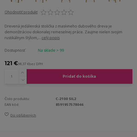
Ohodnotiť produkt
Drevená jedálenská stolička z masívneho dubového dreva je
demonštráciou dokonalej remeselnej práce. Zaujme nielen svojim
rustikálnym štýlom,...
celý popis
Dostupnosť
Na sklade > 99
121 €
98,37 €
bez DPH
Pridať do košíka
Číslo produktu:
C-2100 SIL2
EAN kód:
8591957578046
Do obľúbených