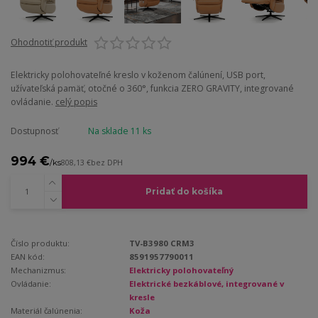
Ohodnotiť produkt
Elektricky polohovateľné kreslo v koženom čalúnení, USB port,
užívateľská pamäť, otočné o 360°, funkcia ZERO GRAVITY, integrované
ovládanie.
celý popis
Dostupnosť
Na sklade 11 ks
994 €
/
ks
808,13 €
bez DPH
Pridať do košíka
Číslo produktu:
TV-B3980 CRM3
EAN kód:
8591957790011
Mechanizmus:
Elektricky polohovateľný
Ovládanie:
Elektrické bezkáblové, integrované v
kresle
Materiál čalúnenia:
Koža