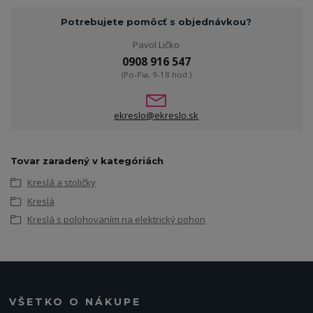
Potrebujete pomôcť s objednávkou?
Pavol Ličko
0908 916 547
(Po-Pia, 9-18 hod.)
ekreslo@ekreslo.sk
Tovar zaradený v kategóriách
Kreslá a stoličky
Kreslá
Kreslá s polohovaním na elektrický pohon
VŠETKO O NÁKUPE