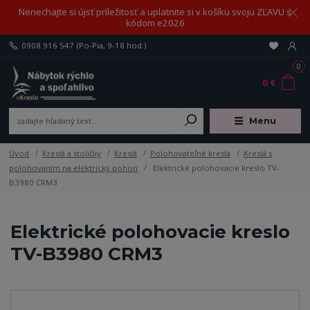
Nenechajte si újsť príležitosť a uplatnite si v košíku svoju ZĽAVU s
kódom e2026
0908 916 547
(Po-Pia, 9-18 hod.)
0
0 €
Menu
Úvod
Kreslá a stoličky
Kreslá
Polohovateľné kreslá
Kreslá s
polohovaním na elektrický pohon
Elektrické polohovacie kreslo TV-
B3980 CRM3
Elektrické polohovacie kreslo
TV-B3980 CRM3