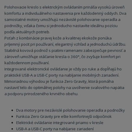
Polohovacie kreslo s elektrickým ovládaním prináša vysokú úroveň
komfortu a individuálneho nastavenia pre každodenný oddych. Dva
samostatné motory umožňujú nezávislé polohovanie operadla a
podnožky, vďaka čomu si jednoducho nastavíte ideálnu pozíciu
podľa aktuálnych potrieb.
Poťah z kombinácie pravej kože a kvalitnej ekokože ponúka
príjemný pocit pri používaní, elegantný vzhľad a jednoduchú údržbu.
Stabilná kovová podnož s piatimi ramenami zabezpečuje pevnosť a
zároveň umožňuje otáčanie kresla o 360°, čo zvyšuje komfort pri
každodennom používaní.
Integrované elektronické ovládanie je vždy po ruke a dopĺňajú ho
praktické USB-A a USB-C porty na nabíjanie mobilných zariadení.
Mimoriadnou výhodou je funkcia Zero Gravity, ktorá pomáha
nastaviť telo do optimálnej polohy na uvoľnenie svalového napätia
a podporu prirodzeného krvného obehu.
Dva motory pre nezávislé polohovanie operadla a podnožky
Funkcia Zero Gravity pre ešte komfortnejší odpočinok
Elektrické ovládanie integrované priamo v kresle
USB-A a USB-C porty na nabíjanie zariadení