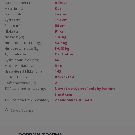
Farba čalúnenia:
Béžová
Materiál nôh:
Kov
Farba nôh:
čierna
Výška (cm):
114 cm
Šírka (cm):
80 cm
Hĺbka (cm):
91 cm
Nosnosť (kg):
130 kg
Hmotnosť - brutto (kg):
58.7 kg
Hmotnosť - netto (kg):
50.83 kg
Typ podnože:
Centrálne
Výška podrúčiek (cm):
66
Možnosť otáčania:
Ano
Nastaviteľná hĺbka (cm):
163
Kartón 1 (cm):
87x78x114
Počet motorov (ks):
2
TOP parametre - Úderný:
Návrat do výchozí polohy jedním
tlačítkem
TOP parametre - Technický:
Zabudované USB-A/C
Do obľúbených
DOPRAVA ZDARMA