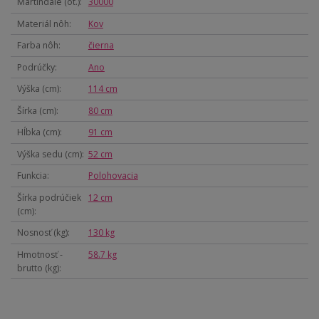
Martindale (ot.)
30000
Materiál nôh
Kov
Farba nôh
čierna
Podrúčky
Ano
Výška (cm)
114 cm
Šírka (cm)
80 cm
Hĺbka (cm)
91 cm
Výška sedu (cm)
52 cm
Funkcia
Polohovacia
Šírka podrúčiek
12 cm
(cm)
Nosnosť (kg)
130 kg
Hmotnosť -
58.7 kg
brutto (kg)