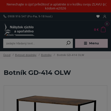
Nenechajte si újsť príležitosť a uplatnite si v košíku svoju ZĽAVU s
kódom e2026
0908 916 547
(Po-Pia, 9-18 hod.)
0
0 €
Menu
Úvod
Bytové doplnky
Botníky
Botník GD-414 OLW
Botník GD-414 OLW