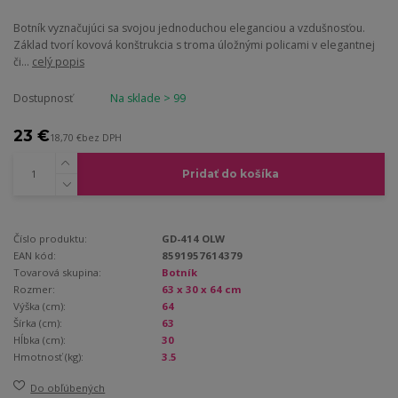
Botník vyznačujúci sa svojou jednoduchou eleganciou a vzdušnosťou.
Základ tvorí kovová konštrukcia s troma úložnými policami v elegantnej
či...
celý popis
Dostupnosť
Na sklade > 99
23 €
18,70 €
bez DPH
Pridať do košíka
Číslo produktu:
GD-414 OLW
EAN kód:
8591957614379
Tovarová skupina:
Botník
Rozmer:
63 x 30 x 64 cm
Výška (cm):
64
Šírka (cm):
63
Hĺbka (cm):
30
Hmotnosť (kg):
3.5
Do obľúbených