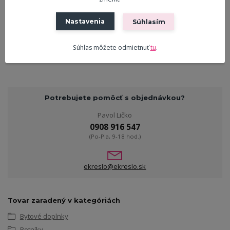
Výška (cm)
64
Nastavenia
Súhlasím
Šírka (cm)
63
Hĺbka (cm)
30
Súhlas môžete odmietnuť
tu
.
Potrebujete pomôcť s objednávkou?
Pavol Ličko
0908 916 547
(Po-Pia, 9-18 hod.)
ekreslo@ekreslo.sk
Tovar zaradený v kategóriách
Bytové doplnky
Botníky