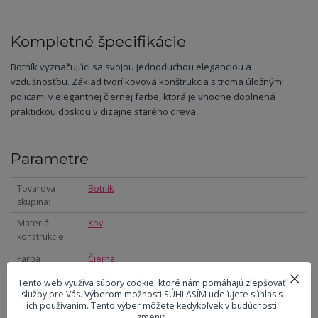
Kompletné špecifikácie
Botník vyznačujúci sa svojou jednoduchou eleganciou a
vzdušnosťou. Základ tvorí kovová konštrukcia s troma úložnými
policami v elegantnej čiernej farbe, ktorá je vhodne doplnená
praktickou doskou v dizajne starého dreva.
Parametre
Tovarová
Botník
skupina
Materiál
Kov
konštrukcie
Farba
Čierna
konštrukcie
Tento web využíva súbory cookie, ktoré nám pomáhajú zlepšovať
Materiál dosky
MDF
služby pre Vás. Výberom možnosti SÚHLASÍM udeľujete súhlas s
ich používaním. Tento výber môžete kedykoľvek v budúcnosti
Farba dosky
Hnědá
zmeniť.