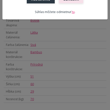
Parametre
Súhlas môžete odmietnuť
tu
.
Tovarová
Botník
skupina
Materiál
Látka
čalúnenia
Farba čalúnenia
Sivá
Materiál
Bambus
konštrukcie
Farba
Prírodná
konštrukcie
Výška (cm)
51
Šírka (cm)
60
Hĺbka (cm)
29
Nosnosť (kg)
70