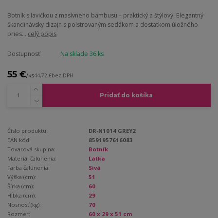
Botník s lavičkou z masívneho bambusu – praktický a štýlový. Elegantný
škandinávsky dizajn s polstrovaným sedákom a dostatkom úložného
pries...
celý popis
Dostupnosť
Na sklade 36 ks
55 €
/
ks
44,72 €
bez DPH
Pridať do košíka
Číslo produktu:
DR-N1014 GREY2
EAN kód:
8591957616083
Tovarová skupina:
Botník
Materiál čalúnenia:
Látka
Farba čalúnenia:
Sivá
Výška (cm):
51
Šírka (cm):
60
Hĺbka (cm):
29
Nosnosť (kg):
70
Rozmer:
60 x 29 x 51 cm