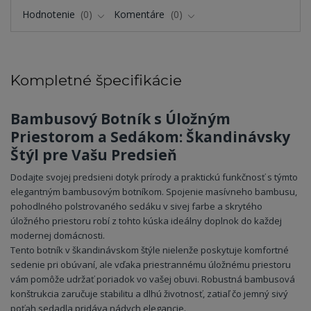
Hodnotenie
0
Komentáre
0
Kompletné špecifikácie
Bambusový Botník s Úložným
Priestorom a Sedákom: Škandinávsky
Štýl pre Vašu Predsieň
Dodajte svojej predsieni dotyk prírody a praktickú funkčnosť s týmto
elegantným bambusovým botníkom. Spojenie masívneho bambusu,
pohodlného polstrovaného sedáku v sivej farbe a skrytého
úložného priestoru robí z tohto kúska ideálny doplnok do každej
modernej domácnosti.
Tento botník v škandinávskom štýle nielenže poskytuje komfortné
sedenie pri obúvaní, ale vďaka priestrannému úložnému priestoru
vám pomôže udržať poriadok vo vašej obuvi. Robustná bambusová
konštrukcia zaručuje stabilitu a dlhú životnosť, zatiaľ čo jemný sivý
poťah sedadla pridáva nádych elegancie.