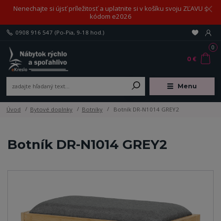
Nenechajte si újsť príležitosť a uplatnite si v košíku svoju ZĽAVU s
kódom e2026
0908 916 547
(Po-Pia, 9-18 hod.)
0
0 €
Menu
Úvod
Bytové doplnky
Botníky
Botník DR-N1014 GREY2
Botník DR-N1014 GREY2