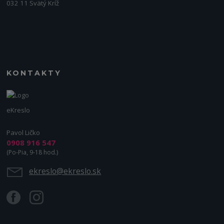
032 11 Svätý Kríž
KONTAKTY
eKreslo
Pavol Ličko
0908 916 547
(Po-Pia, 9-18 hod.)
ekreslo@ekreslo.sk