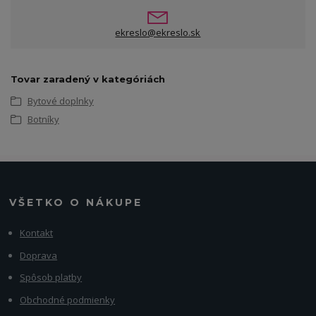
ekreslo@ekreslo.sk
Tovar zaradený v kategóriách
Bytové doplnky
Botníky
VŠETKO O NÁKUPE
Kontakt
Doprava
Spôsob platby
Obchodné podmienky