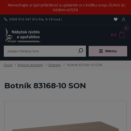
Nenechajte si újsť príležitosť a uplatnite si v košíku svoju ZĽAVU s
kódom e2026
0908 916 547
(Po-Pia, 9-18 hod.)
0
0 €
Menu
Úvod
Bytové doplnky
Botníky
Botník 83168-10 SON
Botník 83168-10 SON