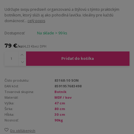
Udržujte svoju predsieň organizovanú a štýlovú s týmto praktickým
botníkom, ktorý slúži aj ako pohodlná lavička. Ideálny pre každú
domácnosť...
celý popis
Dostupnosť
Na sklade > 99 ks
79 €
/
ks
64,23 €
bez DPH
Pridať do košíka
Číslo produktu:
83168-10 SON
EAN kód:
8591957683498
Tovarová skupina:
Botník
Materiál:
MDF / kov
Výška:
47 cm
Šírka:
80 cm
Hĺbka:
30 cm
Nosnosť:
90kg
Do obľúbených