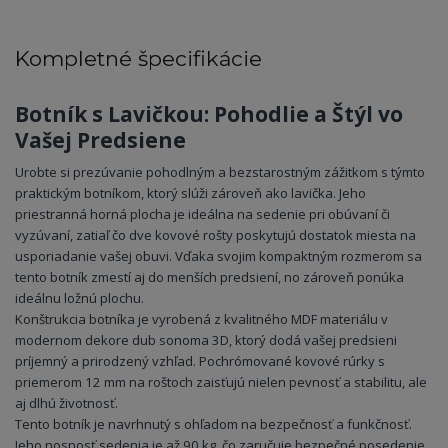
Kompletné špecifikácie
Botník s Lavičkou: Pohodlie a Štýl vo
Vašej Predsiene
Urobte si prezúvanie pohodlným a bezstarostným zážitkom s týmto
praktickým botníkom, ktorý slúži zároveň ako lavička. Jeho
priestranná horná plocha je ideálna na sedenie pri obúvaní či
vyzúvaní, zatiaľ čo dve kovové rošty poskytujú dostatok miesta na
usporiadanie vašej obuvi. Vďaka svojim kompaktným rozmerom sa
tento botník zmestí aj do menších predsiení, no zároveň ponúka
ideálnu ložnú plochu.
Konštrukcia botníka je vyrobená z kvalitného MDF materiálu v
modernom dekore dub sonoma 3D, ktorý dodá vašej predsieni
príjemný a prirodzený vzhľad. Pochrómované kovové rúrky s
priemerom 12 mm na roštoch zaisťujú nielen pevnosť a stabilitu, ale
aj dlhú životnosť.
Tento botník je navrhnutý s ohľadom na bezpečnosť a funkčnosť.
Jeho nosnosť sedenia je až 90 kg, čo zaručuje bezpečné posedenie