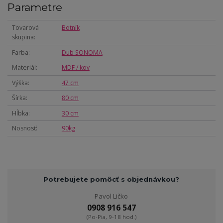
Parametre
Tovarová
Botník
skupina
Farba
Dub SONOMA
Materiál
MDF / kov
Výška
47 cm
Šírka
80 cm
Hĺbka
30 cm
Nosnosť
90kg
Potrebujete pomôcť s objednávkou?
Pavol Ličko
0908 916 547
(Po-Pia, 9-18 hod.)