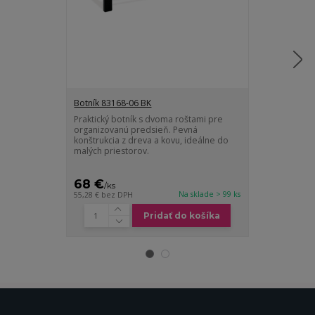
Botník 83168-06 BK
Praktický botník s dvoma roštami pre
Botník 83168-
organizovanú predsieň. Pevná
Praktický botn
konštrukcia z dreva a kovu, ideálne do
organizovanú 
malých priestorov.
konštrukcia z 
malých priest
68 €
68 €
/
ks
/
ks
Na sklade > 99 ks
55,28 €
bez DPH
55,28 €
bez DP
Pridať do košíka