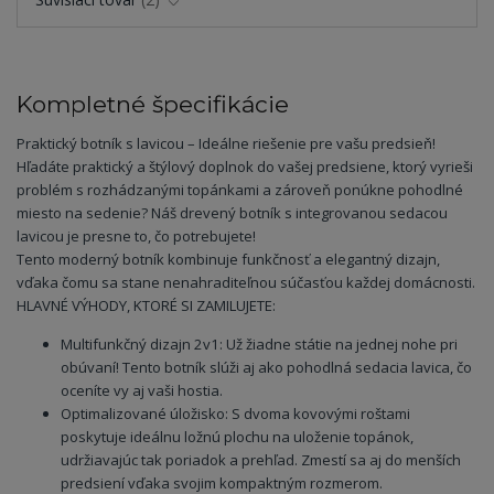
Kompletné špecifikácie
Praktický botník s lavicou – Ideálne riešenie pre vašu predsieň!
Hľadáte praktický a štýlový doplnok do vašej predsiene, ktorý vyrieši
problém s rozhádzanými topánkami a zároveň ponúkne pohodlné
miesto na sedenie? Náš drevený botník s integrovanou sedacou
lavicou je presne to, čo potrebujete!
Tento moderný botník kombinuje funkčnosť a elegantný dizajn,
vďaka čomu sa stane nenahraditeľnou súčasťou každej domácnosti.
HLAVNÉ VÝHODY, KTORÉ SI ZAMILUJETE:
Multifunkčný dizajn 2v1: Už žiadne státie na jednej nohe pri
obúvaní! Tento botník slúži aj ako pohodlná sedacia lavica, čo
oceníte vy aj vaši hostia.
Optimalizované úložisko: S dvoma kovovými roštami
poskytuje ideálnu ložnú plochu na uloženie topánok,
udržiavajúc tak poriadok a prehľad. Zmestí sa aj do menších
predsiení vďaka svojim kompaktným rozmerom.