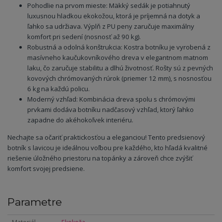
Pohodlie na prvom mieste: Mäkký sedák je potiahnutý
luxusnou hladkou ekokožou, ktorá je príjemná na dotyk a
ľahko sa udržiava. Výplň z PU peny zaručuje maximálny
komfort pri sedení (nosnosť až 90 kg).
Robustná a odolná konštrukcia: Kostra botníku je vyrobená z
masívneho kaučukovníkového dreva v elegantnom matnom
laku, čo zaručuje stabilitu a dlhú životnosť. Rošty sú z pevných
kovových chrómovaných rúrok (priemer 12 mm), s nosnosťou
6 kg na každú policu.
Moderný vzhľad: Kombinácia dreva spolu s chrómovými
prvkami dodáva botníku nadčasový vzhľad, ktorý ľahko
zapadne do akéhokoľvek interiéru.
Nechajte sa očariť praktickosťou a eleganciou! Tento predsienový
botník s lavicou je ideálnou voľbou pre každého, kto hľadá kvalitné
riešenie úložného priestoru na topánky a zároveň chce zvýšiť
komfort svojej predsiene.
Parametre