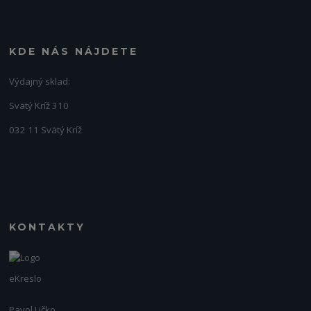
KDE NÁS NÁJDETE
Výdajný sklad:
Svätý Kríž 310
032 11 Svätý Kríž
KONTAKTY
eKreslo
Pavol Ličko