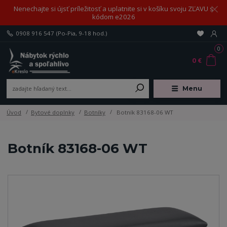
Nenechajte si újsť príležitosť a uplatnite si v košíku svoju ZĽAVU s
kódom e2026
0908 916 547
(Po-Pia, 9-18 hod.)
0
0 €
Menu
Úvod
Bytové doplnky
Botníky
Botník 83168-06 WT
Botník 83168-06 WT