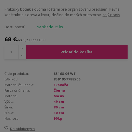
Praktický botník s dvoma roštami pre organizovanú predsieň. Pevná
konštrukcia z dreva a kovu, ideálne do malých priestorov.
celý popis
Dostupnosť
Na sklade 35 ks
68 €
/
ks
55,28 €
bez DPH
Pridať do košíka
Číslo produktu:
83168-06 WT
EAN kód:
8591957788506
Materiál čalúnenia:
Ekokoža
Farba čalúnenia:
Čierna
Materiál:
Masiv
Výška:
49 cm
Šírka:
80 cm
Hĺbka:
30 cm
Nosnosť:
90kg
Do obľúbených