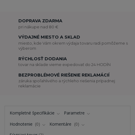
DOPRAVA ZDARMA
pri nákupe nad 80 €
VÝDAJNÉ MIESTO A SKLAD
miesto, kde Vám okrem výdaja tovaru radi pomôžeme s
výberom
RÝCHLOSŤ DODANIA
tovar na sklade vieme expedovať do 24 HODÍN
BEZPROBLÉMOVÉ RIEŠENIE REKLAMÁCIÍ
záruka spoľahlivého a rýchleho riešenia prípadnej
reklamácie
Kompletné špecifikácie
Parametre
Hodnotenie
0
Komentáre
0
Súvisiaci tovar
2