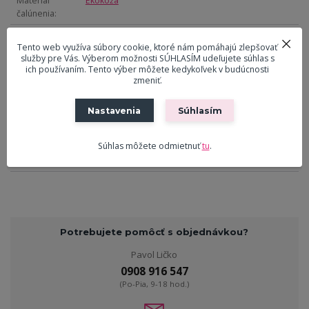
Materiál
Ekokoža
čalúnenia
Farba čalúnenia
Čierna
Tento web využíva súbory cookie, ktoré nám pomáhajú zlepšovať
Materiál
Masiv
služby pre Vás. Výberom možnosti SÚHLASÍM udeľujete súhlas s
ich používaním. Tento výber môžete kedykoľvek v budúcnosti
Farba
Biela
zmeniť.
Výška
49 cm
Nastavenia
Súhlasím
Šírka
80 cm
Hĺbka
30 cm
Súhlas môžete odmietnuť
tu
.
Nosnosť
90kg
Potrebujete pomôcť s objednávkou?
Pavol Ličko
0908 916 547
(Po-Pia, 9-18 hod.)