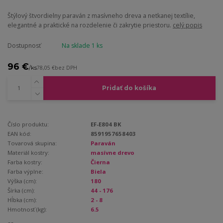
Štýlový štvordielny paraván z masívneho dreva a netkanej textílie,
elegantné a praktické na rozdelenie či zakrytie priestoru.
celý popis
Dostupnosť
Na sklade 1 ks
96 €
/
ks
78,05 €
bez DPH
Pridať do košíka
Číslo produktu:
EF-E804 BK
EAN kód:
8591957658403
Tovarová skupina:
Paraván
Materiál kostry:
masívne drevo
Farba kostry:
Čierna
Farba výplne:
Biela
Výška (cm):
180
Šírka (cm):
44 - 176
Hĺbka (cm):
2 - 8
Hmotnosť (kg):
6.5