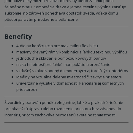
jednotlivé diely možno rozložiť do roviny alebo zalomiť podľa
želaného tvaru. Kombinácia dreva a jemnej textilnej výplne zaisťuje
súkromie, no zároveň ponecháva dostatok svetla, vďaka čomu
pôsobí paraván prirodzene a odľahčene.
Benefity
4-dielna konštrukcia pre maximálnu flexibilitu
masívny drevený rám v kombinácii s ľahkou textilnou výplňou
jednoduché skladanie pomocou kovových pántov
nízka hmotnosť pre ľahkú manipuláciu a prenášanie
vzdušný vzhľad vhodný do moderných aj tradičných interiérov
ideálny na vizuálne delenie miestností či zakrytie priestoru
univerzálne využitie v domácnosti, kancelárii aj komerčných
priestoroch
Štvordielny paraván ponúka elegantné, ľahké a praktické riešenie
pre okamžitú úpravu alebo rozdelenie priestoru bez zásahov do
interiéru, pričom zachováva prirodzenú svetelnosť miestnosti.