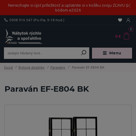
Nenechajte si újsť príležitosť a uplatnite si v košíku svoju ZĽAVU s
kódom e2026
0908 916 547
(Po-Pia, 9-18 hod.)
0
0 €
Menu
Úvod
Bytové doplnky
Paravány
Paraván EF-E804 BK
Paraván EF-E804 BK