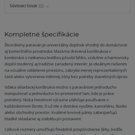
Súvisiaci tovar
2
Kompletné špecifikácie
Štvordielny paraván je univerzálny doplnok vhodný do domácnosti
aj komerčného prostredia. Masívna drevená konštrukcia v
kombinácii s netkanou textíliou pôsobí ľahko, vzdušne a harmonicky
doplní moderný aj tradične zariadený interiér. Je ideálnym riešením
na vizuálne oddelenie priestoru, zakrytie menej reprezentatívnych
častí alebo vytvorenie intímnej zóny bez potreby stavebných úprav.
Vďaka skladacej konštrukcii možno s paravánom jednoducho
manipulovať a jednoducho ho premiestniť tam, kde je práve
potrebný. Nízka hmotnosť výrazne uľahčuje používanie v
každodennom živote, či už ide o domáce využitie, kanceláriu, štúdio
alebo obchodný priestor. Kvalitné kovové pánty zabezpečujú
hladké skladanie aj stabilitu pri postavení.
Celkové rozmery umožňujú flexibilné prispôsobenie šírky, keďže