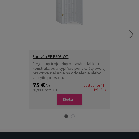
Paraván EF-E803 WT
Paraván EF-E
Elegantný trojdielny paraván s ľahkou
Štýlový štvor
konštrukciou a výplňou ponúka štýlové aj
dreva a netkan
praktické riešenie na oddelenie alebo
praktické na r
zakrytie priestoru.
priestoru.
75 €
96 €
dostupnosť 11
/
ks
/
ks
týždňov
60,98 €
bez DPH
78,05 €
bez DP
Detail