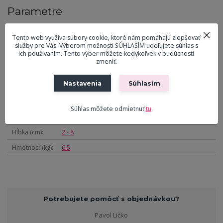
Parametre
Tovarová
Paraván
Tento web využíva súbory cookie, ktoré nám pomáhajú zlepšovať
skupina
služby pre Vás. Výberom možnosti SÚHLASÍM udeľujete súhlas s
ich používaním. Tento výber môžete kedykoľvek v budúcnosti
Materiál kostry
masívne drevo
zmeniť.
Farba kostry
Čierna
Nastavenia
Súhlasím
Materiál výplne
Netkaná textília
Výška (cm)
180
Súhlas môžete odmietnuť
tu
.
Šírka (cm)
44 - 176
Hĺbka (cm)
2 - 8
Hmotnosť (kg)
6.5
Potrebujete pomôcť s objednávkou?
Pavol Ličko