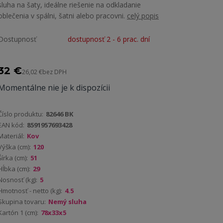
sluha na šaty, ideálne riešenie na odkladanie
oblečenia v spálni, šatni alebo pracovni.
celý popis
Dostupnosť
dostupnosť 2 - 6 prac. dní
32 €
26,02 €
bez DPH
Momentálne nie je k dispozícii
Číslo produktu:
82646 BK
EAN kód:
8591957693428
Materiál:
Kov
Výška (cm):
120
Šírka (cm):
51
Hĺbka (cm):
29
Nosnosť (kg):
5
Hmotnosť - netto (kg):
4.5
Skupina tovaru:
Nemý sluha
Kartón 1 (cm):
78x33x5