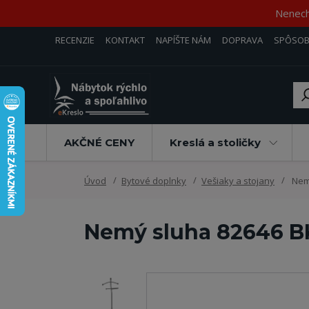
Nenecha
RECENZIE
KONTAKT
NAPÍŠTE NÁM
DOPRAVA
SPÔSOB
AKČNÉ CENY
Kreslá a stoličky
Úvod
Bytové doplnky
Vešiaky a stojany
Nemý
Nemý sluha 82646 B