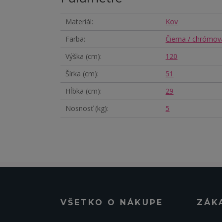
Materiál
Kov
Farba
Čierna / chrómov
Výška (cm)
120
Šírka (cm)
51
Hĺbka (cm)
29
Nosnosť (kg)
5
VŠETKO O NÁKUPE
ZÁK