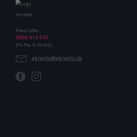
eKreslo
Pavol Ličko
0908 916 547
(Po-Pia, 9-18 hod.)
ekreslo@ekreslo.sk