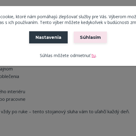
 cookie, ktoré nám pomáhajú zlepšovať služby pre Vás. Výberom mož
s s ich používaním. Tento výber môžete kedykoľvek v budúcnosti zm
šaty je ideálnym riešením na odkladanie oblečenia v spálni, šatni 
bí štýlovo a ľahko zapadne do každého interiéru.
Nastavenia
Súhlasím
košele či blúzky a praktickým ramenom na nohavice alebo sukňu. S
používanie.
Súhlas môžete odmietnuť
tu
.
zajnom
oblečenia
ho interiéru
ebo pracovne
vždy po ruke – tento stojanový sluha vám to uľahčí každý deň.