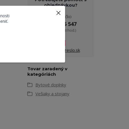
objednávkou?
nosti
Pavol Ličko
eniť.
0908 916 547
alebo
(Po-Pia, 9-18 hod.)
tabilná
ekreslo@ekreslo.sk
Tovar zaradený v
kategóriách
Bytové doplnky
Vešiaky a stojany