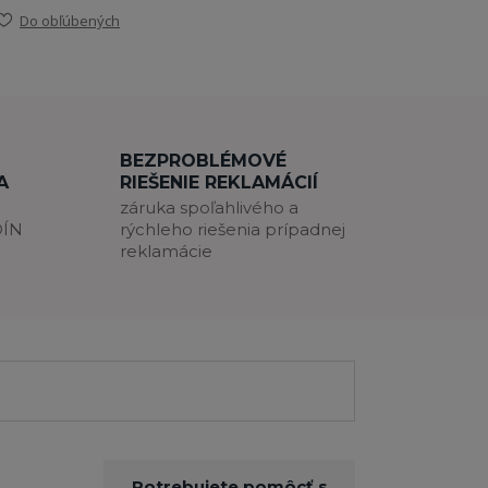
Do obľúbených
BEZPROBLÉMOVÉ
A
RIEŠENIE REKLAMÁCIÍ
záruka spoľahlivého a
DÍN
rýchleho riešenia prípadnej
reklamácie
Potrebujete pomôcť s