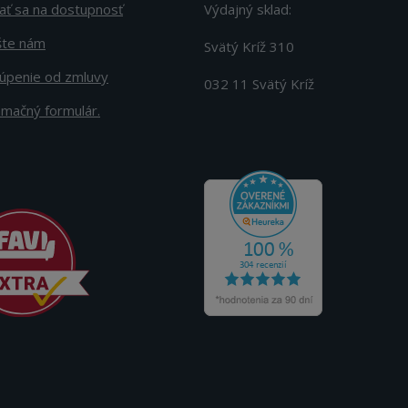
ať sa na dostupnosť
Výdajný sklad:
šte nám
Svätý Kríž 310
úpenie od zmluvy
032 11 Svätý Kríž
amačný formulár.