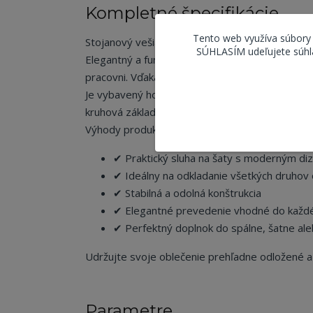
Kompletné špecifikácie
Tento web využíva súbory
Stojanový vešiak – praktický sluha na šaty
SÚHLASÍM udeľujete súhla
Elegantný a funkčný stojanový vešiak – sluha na 
pracovni. Vďaka svojmu modernému dizajnu pôso
Je vybavený hornou časťou na odkladanie saka, 
kruhová základňa zaručuje pevnosť a bezpečné 
Výhody produktu:
✔ Praktický sluha na šaty s moderným di
✔ Ideálny na odkladanie všetkých druhov 
✔ Stabilná a odolná konštrukcia
✔ Elegantné prevedenie vhodné do každé
✔ Perfektný doplnok do spálne, šatne al
Udržujte svoje oblečenie prehľadne odložené a 
Parametre