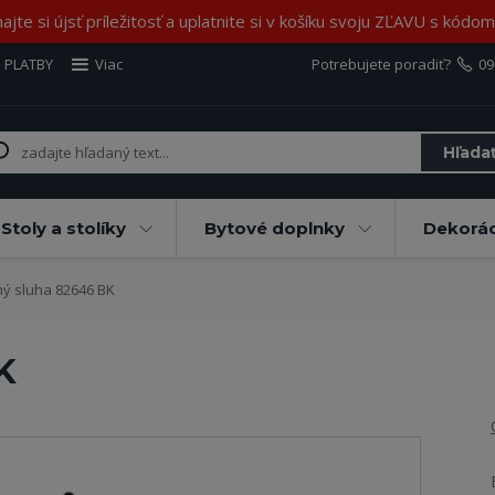
jte si újsť príležitosť a uplatnite si v košíku svoju ZĽAVU s kód
 PLATBY
Viac
Potrebujete poradiť?
09
Hľada
Stoly a stolíky
Bytové doplnky
Dekorác
 sluha 82646 BK
K