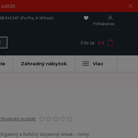
om e2026
08 916 547
(Po-Pia, 9-18 hod.)
Prihlásenie
0
ks
za
0 €
ť
ie
Záhradný nábytok
Viac
Ohodnotiť produkt
Elegantný a funkčný stojanový vešiak – nemý