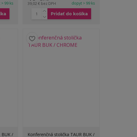
 > 99 ks
dopyt > 99 ks
39,02 €
bez DPH
íka
Pridať do košíka
R BUK /
Konferenčná stolička TAUR BUK /