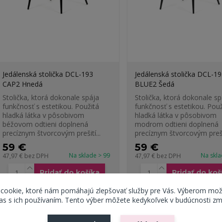
Jedálenská stolička DCL-193
Jedálenská stolička DCL-19
CAP2 Hnedá
BLUE2 Šedá
Stolička, ktorá dokonale spája
Stolička, ktorá dokonale sp
funkčnosť s estetikou. Použitá
funkčnosť s estetikou. Použ
hladká látka v pôsobivom
hladká látka v pôsobivom
béžovom odtieni doplnená
modrom odtieni doplnená
precíznym štvorcovým prešití...
precíznym štvorcovým preši
59 €
59 €
Na sklade > 99
Na skl
47,97 €
bez DPH
47,97 €
bez DPH
Pridať do košíka
Pridať do koš
 cookie, ktoré nám pomáhajú zlepšovať služby pre Vás. Výberom mož
s s ich používaním. Tento výber môžete kedykoľvek v budúcnosti zm