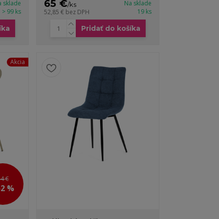
65 €
 sklade
Na sklade
/
ks
> 99 ks
19 ks
52,85 €
bez DPH
íka
Pridať do košíka
Akcia
4 €
52 %