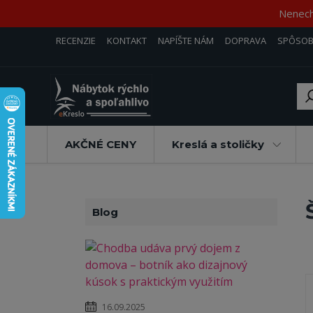
Nenecha
RECENZIE
KONTAKT
NAPÍŠTE NÁM
DOPRAVA
SPÔSOB
AKČNÉ CENY
Kreslá a stoličky
Blog
16.09.2025