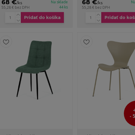
68 €
68 €
Na sklade
Na
/
ks
/
ks
44 ks
55,28 €
bez DPH
55,28 €
bez DPH
Pridať do košíka
Pridať do koš
4
- 