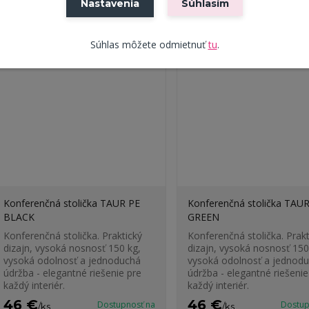
Nastavenia
Súhlasím
Súhlas môžete odmietnuť
tu
.
Konferenčná stolička TAUR PE
Konferenčná stolička TAU
BLACK
GREEN
Konferenčná stolička. Praktický
Konferenčná stolička. Prakt
dizajn, vysoká nosnosť 150 kg,
dizajn, vysoká nosnosť 150
vysoká odolnosť a jednoduchá
vysoká odolnosť a jednod
údržba - elegantné riešenie pre
údržba - elegantné riešenie
každý interiér.
každý interiér.
46 €
46 €
Dostupnosť na
Dostup
/
ks
/
ks