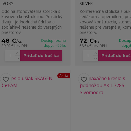
IVORY
SILVER
Odolná stohovateľná stolička s
Konferenčná stolička s bu
kovovou konštrukciou. Praktický
sedákom a operadlom, pe
dizajn, jednoduchá údržba a
kovová konštrukcia, stoho
spoľahlivé riešenie do verejných
riešenie pre verejné aj ko
priestorov.
priestory.
48 €
72 €
Dostupnosť na
Dostup
/
ks
/
ks
dopyt > 99 ks
dopyt
39,02 €
bez DPH
58,54 €
bez DPH
Pridať do košíka
Pridať do koš
Akcia