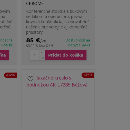
CHROME
kovým
Konferenčná stolička s bukovým
vná
sedákom a operadlom, pevná
vateľné
kovová konštrukcia, stohovateľné
merčné
riešenie pre verejné aj komerčné
priestory.
85 €
nosť na
Dostupnosť na
/
ks
 > 99 ks
dopyt > 99 ks
69,11 €
bez DPH
íka
Pridať do košíka
Akcia
Akcia