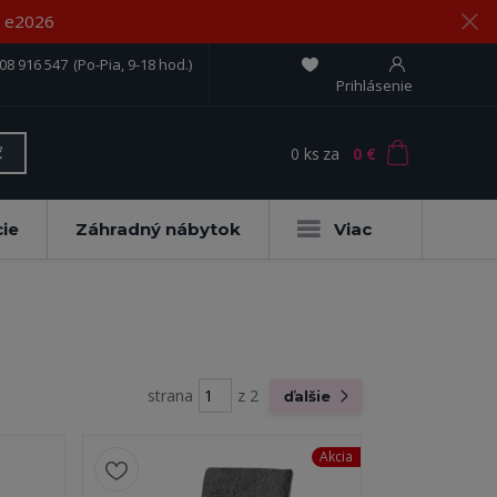
om e2026
08 916 547
(Po-Pia, 9-18 hod.)
Prihlásenie
0
ks
za
0 €
ť
ie
Záhradný nábytok
Viac
strana
z 2
ďalšie
Akcia