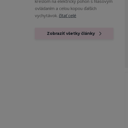
kreslom na elektrický pohon s hlasovým
ovládaním a celou kopou ďalších
vychytávok.
čítať celé
Zobraziť všetky články