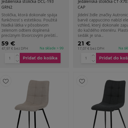
Jedálenská stolička DCL-193
Jedálenská stolička CT-X70
GRN2
CAP
Stolička, ktorá dokonale spája
Jídelní židle značky Autronic
funkčnosť s estetikou. Použitá
barvě cappuccino nabízí el
hladká látka v pôsobivom
vzhled, který dokonale za
zelenom odtieni doplnená
do každého interiéru. Plast
precíznym štvorcovým prešití...
sedák je sna...
59 €
21 €
Na sklade > 99
Na sk
47,97 €
bez DPH
17,07 €
bez DPH
Pridať do košíka
Pridať do koš