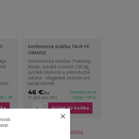
3
Konferenčná stolička TAUR PE
ORANGE
ája
Konferenčná stolička. Praktický
itá
dizajn, vysoká nosnosť 150 kg,
vysoká odolnosť a jednoduchá
údržba - elegantné riešenie pre
tím...
každý interiér.
46 €
Dostupnosť na
/
ks
ade > 99
dopyt > 99 ks
37,40 €
bez DPH
íka
Pridať do košíka
nosti
eniť.