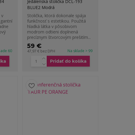
34
Jedálenská stolička DCL-193
BLUE2 Modrá
 v
Stolička, ktorá dokonale spája
egantní
funkčnosť s estetikou. Použitá
padne
hladká látka v pôsobivom
ový
modrom odtieni doplnená
precíznym štvorcovým prešitím...
59 €
lade 60
Na sklade > 99
47,97 €
bez DPH
íka
Pridať do košíka