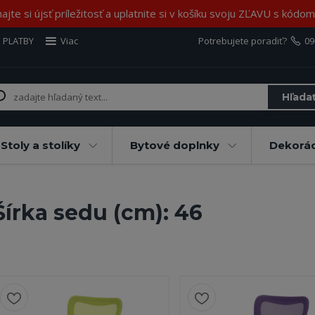
jte si újsť príležitosť a uplatnite si v košíku svoju ZĽAVU s kód
 PLATBY
Viac
Potrebujete poradiť?
09
Hľada
Stoly a stolíky
Bytové doplnky
Dekorác
Šírka sedu (cm): 46