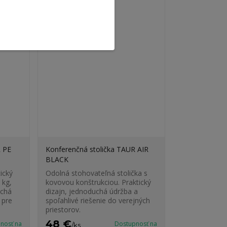
R PE
Konferenčná stolička TAUR AIR
BLACK
ický
Odolná stohovateľná stolička s
 kg,
kovovou konštrukciou. Praktický
uchá
dizajn, jednoduchá údržba a
 pre
spoľahlivé riešenie do verejných
priestorov.
48 €
nosť na
Dostupnosť na
/
ks