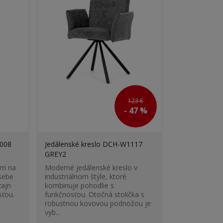
123 €
- 47 %
2008
Jedálenské kreslo DCH-W1117
GREY2
om na
Moderné jedálenské kreslo v
sebe
industriálnom štýle, ktoré
zajn
kombinuje pohodlie s
sťou.
funkčnosťou. Otočná stolička s
robustnou kovovou podnožou je
vyb...